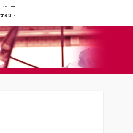
nniscentrum
rtners