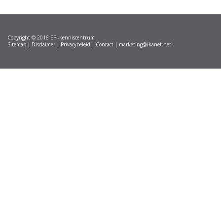
Copyright © 2016 EPI-kenniscentrum
Sitemap |
Disclaimer
|
Privacybeleid
|
Contact
|
marketing@ikanet.net