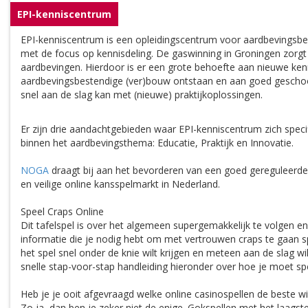
EPI-kenniscentrum
EPI-kenniscentrum is een opleidingscentrum voor aardbevingsb
met de focus op kennisdeling. De gaswinning in Groningen zorgt
aardbevingen. Hierdoor is er een grote behoefte aan nieuwe ken
aardbevingsbestendige (ver)bouw ontstaan en aan goed geschoo
snel aan de slag kan met (nieuwe) praktijkoplossingen.
Er zijn drie aandachtgebieden waar EPI-kenniscentrum zich specif
binnen het aardbevingsthema: Educatie, Praktijk en Innovatie.
NOGA
draagt bij aan het bevorderen van een goed gereguleerde,
en veilige online kansspelmarkt in Nederland.
Speel Craps Online
Dit tafelspel is over het algemeen supergemakkelijk te volgen en
informatie die je nodig hebt om met vertrouwen craps te gaan sp
het spel snel onder de knie wilt krijgen en meteen aan de slag wi
snelle stap-voor-stap handleiding hieronder over hoe je moet s
Heb je je ooit afgevraagd welke online casinospellen de beste 
Zo ja, dan ben je zeker niet de enige. Gokspellen met het laagst